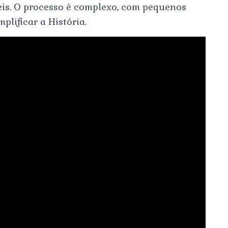
eis. O processo é complexo, com pequenos
plificar a História.