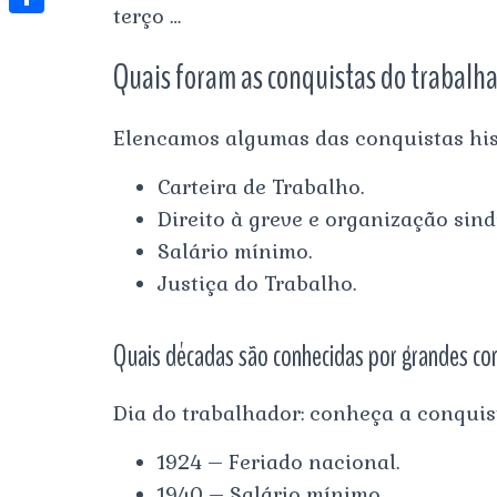
t
terço …
l
e
e
t
S
s
e
s
s
Quais foram as conquistas do trabalh
h
A
g
t
s
a
p
r
e
Elencamos algumas das conquistas his
r
p
a
n
e
Carteira de Trabalho.
m
g
Direito à greve e organização sind
e
Salário mínimo.
r
Justiça do Trabalho.
Quais décadas são conhecidas por grandes con
Dia do trabalhador: conheça a conquis
1924 – Feriado nacional.
1940 – Salário mínimo.