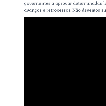
governantes a aprovar determinadas l
avanços e retrocessos. Não devemos sim