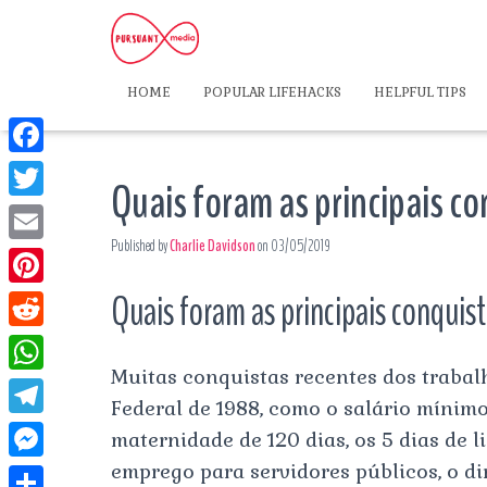
HOME
POPULAR LIFEHACKS
HELPFUL TIPS
F
Quais foram as principais c
a
T
c
Published by
Charlie Davidson
on
03/05/2019
w
E
e
i
m
Quais foram as principais conquis
P
b
t
a
i
o
R
t
i
n
Muitas conquistas recentes dos trabal
o
e
e
W
l
t
Federal de 1988, como o salário mínimo 
k
d
r
h
T
maternidade de 120 dias, os 5 dias de l
e
d
a
e
emprego para servidores públicos, o dir
r
M
i