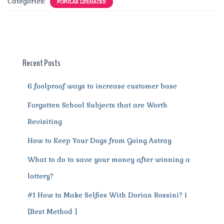
Categories:
POPULAR LIFEHACKS
e
te
l
re
di
s
g
e
re
b
r
st
t
A
r
n
o
p
a
g
o
p
m
er
Recent Posts
k
6 foolproof ways to increase customer base
Forgotten School Subjects that are Worth
Revisiting
How to Keep Your Dogs from Going Astray
What to do to save your money after winning a
lottery?
#1 How to Make Selfies With Dorian Rossini? |
[Best Method ]