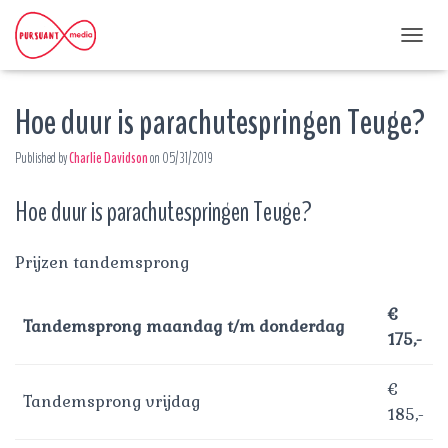
T
O
G
Hoe duur is parachutespringen Teuge?
G
L
E
Published by
Charlie Davidson
on
05/31/2019
N
A
Hoe duur is parachutespringen Teuge?
V
I
G
A
Prijzen tandemsprong
T
I
€
O
Tandemsprong maandag t/m donderdag
N
175,-
€
Tandemsprong vrijdag
185,-