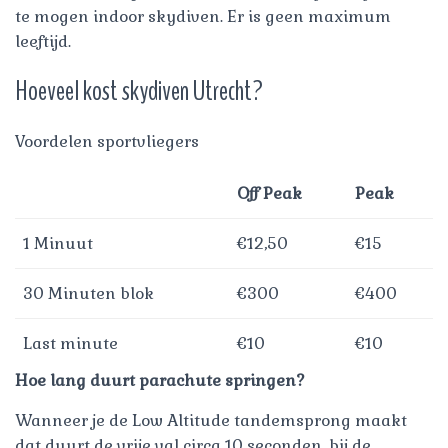
te mogen indoor skydiven. Er is geen maximum
leeftijd.
Hoeveel kost skydiven Utrecht?
Voordelen sportvliegers
Off Peak
Peak
1 Minuut
€12,50
€15
30 Minuten blok
€300
€400
Last minute
€10
€10
Hoe lang duurt parachute springen?
Wanneer je de Low Altitude tandemsprong maakt
dat duurt de vrije val circa 10 seconden, bij de