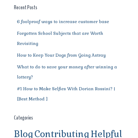
o
p
m
er
Recent Posts
k
6 foolproof ways to increase customer base
Forgotten School Subjects that are Worth
Revisiting
How to Keep Your Dogs from Going Astray
What to do to save your money after winning a
lottery?
#1 How to Make Selfies With Dorian Rossini? |
[Best Method ]
Categories
Blog
Contributing
Helpful