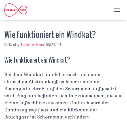
T
O
G
Wie funktioniert ein Windkat?
G
L
E
Published by
Charlie Davidson
on
07/05/2019
N
A
Wie funktioniert ein Windkat?
V
I
G
A
Bei dem Windkat handelt es sich um einen
T
statischen Abströmkopf, welcher über eine
I
Bodenplatte direkt auf den Schornstein aufgesetzt
O
wird. Ringsum befinden sich Injektionsdüsen, die wie
N
kleine Luftschlitze aussehen. Dadurch wird der
Kaminzug reguliert und ein Rückstau der
Rauchgase im Schornstein verhindert.