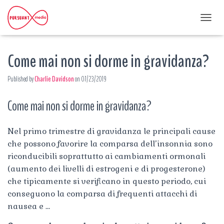
T
O
G
Come mai non si dorme in gravidanza?
G
L
E
Published by
Charlie Davidson
on
07/23/2019
N
A
Come mai non si dorme in gravidanza?
V
I
G
A
Nel primo trimestre di gravidanza le principali cause
T
che possono favorire la comparsa dell’insonnia sono
I
riconducibili soprattutto ai cambiamenti ormonali
O
(aumento dei livelli di estrogeni e di progesterone)
N
che tipicamente si verificano in questo periodo, cui
conseguono la comparsa di frequenti attacchi di
nausea e …