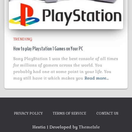
TRENDING
How to play Playstation 1 Games on Your PC
Sony PlayStation 1 was the best console of all times
for millions of gamers across the world. You
probably had one at some point in your life. You
may still have it which makes you
Read more…
PRIVACY POLICY
TERMS OF SERVICE
CONTACT US
Hestia | Developed by
ThemeIsle