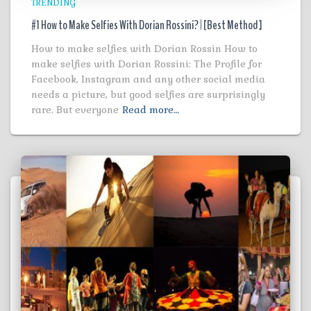
TRENDING
#1 How to Make Selfies With Dorian Rossini? | [Best Method ]
How to make selfies with Dorian Rossin How to
make selfies with Dorian Rossini: The Profile for
Facebook, Instagram and any other social media
needs a picture, but good selfies are surprisingly
rare. But everyone
Read more…