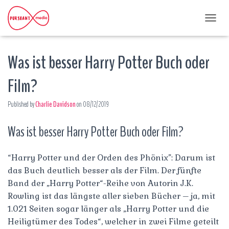
T
O
G
Was ist besser Harry Potter Buch oder
G
L
E
Film?
N
A
Published by
Charlie Davidson
on
08/12/2019
V
I
G
Was ist besser Harry Potter Buch oder Film?
A
T
I
“Harry Potter und der Orden des Phönix”: Darum ist
O
das Buch deutlich besser als der Film. Der fünfte
N
Band der „Harry Potter“-Reihe von Autorin J.K.
Rowling ist das längste aller sieben Bücher – ja, mit
1.021 Seiten sogar länger als „Harry Potter und die
Heiligtümer des Todes“, welcher in zwei Filme geteilt