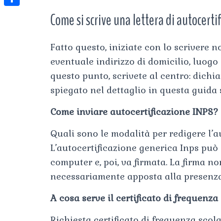
t
l
e
e
Come si scrive una lettera di autocerti
t
S
s
e
s
s
h
A
g
t
s
a
Fatto questo, iniziate con lo scrivere 
p
r
e
eventuale indirizzo di domicilio, luogo 
r
p
a
n
questo punto, scrivete al centro: dichi
e
m
spiegato nel dettaglio in questa guida 
g
e
Come inviare autocertificazione INPS?
r
Quali sono le modalità per redigere l’a
L’autocertificazione generica Inps può 
computer e, poi, va firmata. La firma n
necessariamente apposta alla presenza 
A cosa serve il certificato di frequenza
Richiesta certificato di frequenza scola