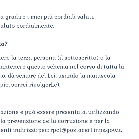
a gradire i miei più cordiali saluti.
saluto cordialmente.
to?
iere la terza persona (il sottoscritto) o la
 mantenere questo schema nel corso di tutta la
rio, dà sempre del Lei, usando la maiuscola
io, vorrei rivolgerLe).
vazione e può essere presentata, utilizzando
la prevenzione della corruzione e per la
nti indirizzi: pec:
rpct@postacert.inps.gov.it
.