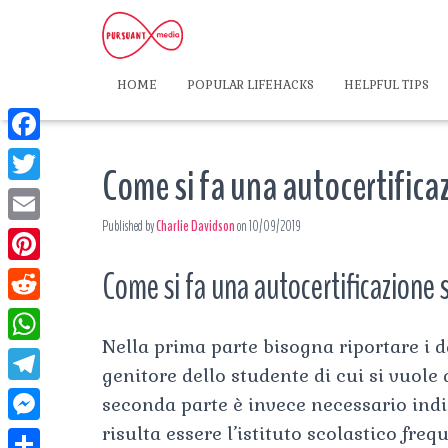
HOME
POPULAR LIFEHACKS
HELPFUL TIPS
F
Come si fa una autocertifica
a
T
c
Published by
Charlie Davidson
on
10/09/2019
w
E
e
i
m
Come si fa una autocertificazione 
P
b
t
a
i
o
R
t
i
n
Nella prima parte bisogna riportare i da
o
e
e
W
l
t
genitore dello studente di cui si vuole 
k
d
r
h
T
seconda parte è invece necessario indic
e
d
a
e
risulta essere l’istituto scolastico freq
r
M
i