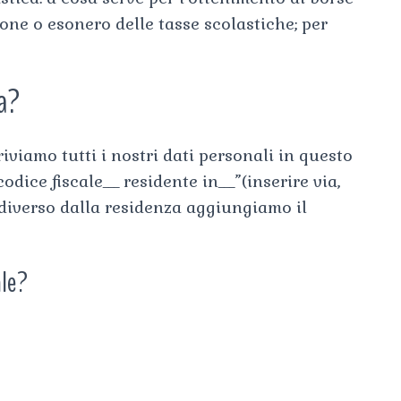
ione o esonero delle tasse scolastiche; per
ta?
riviamo tutti i nostri dati personali in questo
codice fiscale___ residente in___”(inserire via,
e diverso dalla residenza aggiungiamo il
ale?