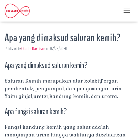
T
O
G
Apa yang dimaksud saluran kemih?
G
L
E
Published by
Charlie Davidson
on
02/28/2020
N
A
Apa yang dimaksud saluran kemih?
V
I
G
A
Saluran Kemih merupakan alur kolektif organ
T
pembentuk, pengumpul, dan pengosongan urin.
I
Yaitu ginjal,ureter,kandung kemih, dan uretra.
O
N
Apa fungsi saluran kemih?
Fungsi kandung kemih yang sehat adalah
menyimpan urine hingga waktunya dikeluarkan