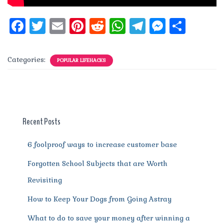
F
T
E
Pi
R
W
T
M
S
a
w
m
n
e
h
el
e
h
c
it
ai
te
d
at
e
ss
a
Categories:
POPULAR LIFEHACKS
e
te
l
re
di
s
g
e
re
b
r
st
t
A
r
n
o
p
a
g
o
p
m
er
Recent Posts
k
6 foolproof ways to increase customer base
Forgotten School Subjects that are Worth
Revisiting
How to Keep Your Dogs from Going Astray
What to do to save your money after winning a