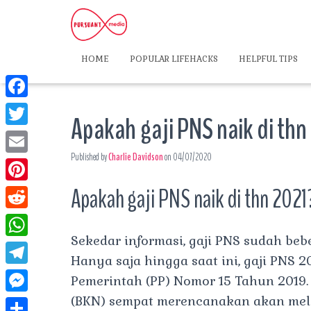
HOME
POPULAR LIFEHACKS
HELPFUL TIPS
F
Apakah gaji PNS naik di thn
a
T
c
Published by
Charlie Davidson
on
04/07/2020
w
E
e
i
m
Apakah gaji PNS naik di thn 2021
P
b
t
a
i
o
R
t
i
n
Sekedar informasi, gaji PNS sudah beb
o
e
e
W
l
t
Hanya saja hingga saat ini, gaji PNS 
k
d
r
h
T
Pemerintah (PP) Nomor 15 Tahun 2019
e
d
a
e
(BKN) sempat merencanakan akan mel
r
M
i