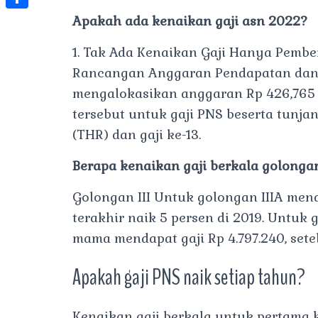
t
l
e
e
Apakah ada kenaikan gaji asn 2022?
t
S
s
e
s
s
h
A
1. Tak Ada Kenaikan Gaji Hanya Pember
g
t
s
a
Rancangan Anggaran Pendapatan dan 
p
r
e
r
mengalokasikan anggaran Rp 426,765 t
p
a
n
e
tersebut untuk gaji PNS beserta tunjan
m
g
(THR) dan gaji ke-13.
e
Berapa kenaikan gaji berkala golonga
r
Golongan III Untuk golongan IIIA menda
terakhir naik 5 persen di 2019. Untuk
mama mendapat gaji Rp 4.797.240, setel
Apakah gaji PNS naik setiap tahun?
Kenaikan gaji berkala untuk pertama 