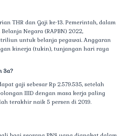
ian THR dan Gaji ke-13. Pemerintah, dalam
Belanja Negara (RAPBN) 2022,
riliun untuk belanja pegawai. Anggaran
gan kinerja (tukin), tunjangan hari raya
n 3a?
pat gaji sebesar Rp 2.579.535, setelah
 golongan IIID dengan masa kerja paling
ah terakhir naik 5 persen di 2019.
kali bagi seorang PNS yang diangkat dalam