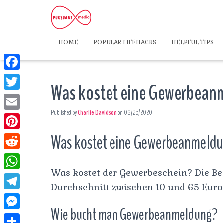
HOME
POPULAR LIFEHACKS
HELPFUL TIPS
F
Was kostet eine Gewerbeanm
a
T
c
Published by
Charlie Davidson
on
08/25/2020
w
E
e
i
m
Was kostet eine Gewerbeanmeldun
P
b
t
a
i
o
R
t
i
n
Was kostet der Gewerbeschein? Die B
o
e
e
W
l
t
Durchschnitt zwischen 10 und 65 Euro
k
d
r
h
T
e
d
Wie bucht man Gewerbeanmeldung?
a
e
r
M
i