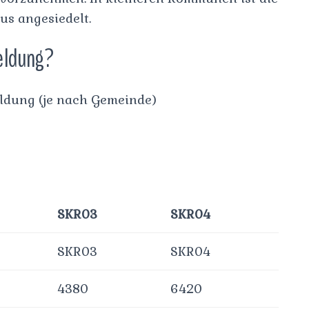
us angesiedelt.
eldung?
ldung (je nach Gemeinde)
SKR03
SKR04
SKR03
SKR04
4380
6420