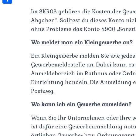
t
l
e
e
t
S
Im SKR03 gehören die Kosten der Gew
s
e
s
s
h
Abgaben“. Solltest du dieses Konto ni
A
g
t
s
a
ohne Probleme das Konto 4900 „Sonsti
p
r
e
r
p
Wo meldet man ein Kleingewerbe an?
a
n
e
m
g
Ein Kleingewerbe melden Sie wie jedes
Gewerbemeldestelle an. Dabei kann es 
e
Anmeldebereich im Rathaus oder Ordn
r
Einrichtung handeln. Die Anmeldung er
Postweg.
Wo kann ich ein Gewerbe anmelden?
Wenn Sie Ihr Unternehmen oder Ihre s
ist dafür eine Gewerbeanmeldung notw
örtlichen Gewerbe- bzw. Ordnungsamt 