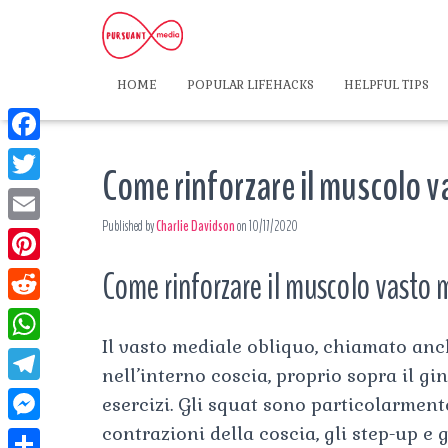
HOME
POPULAR LIFEHACKS
HELPFUL TIPS
F
Come rinforzare il muscolo 
a
T
c
Published by
Charlie Davidson
on
10/17/2020
w
E
e
i
m
Come rinforzare il muscolo vasto 
P
b
t
a
i
o
R
t
i
n
Il vasto mediale obliquo, chiamato an
o
e
e
W
l
t
nell’interno coscia, proprio sopra il gi
k
d
r
h
T
esercizi. Gli squat sono particolarmente 
e
d
a
e
contrazioni della coscia, gli step-up e g
r
M
i