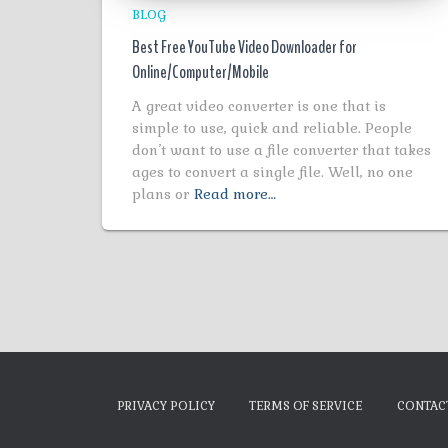
BLOG
Best Free YouTube Video Downloader for
Online/Computer/Mobile
A great video converter is one that is
simple to use, quick and reliable. People
don’t want to use a file converter that takes
ages to convert a single file. Well, no one
plans or
Read more…
PRIVACY POLICY
TERMS OF SERVICE
CONTAC