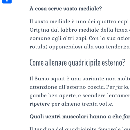
t
l
e
e
A cosa serve vasto mediale?
t
S
s
e
s
s
h
A
Il vasto mediale è uno dei quattro capi
g
t
s
a
Origina dal labbro mediale della linea 
p
r
e
r
comune agli altri capi. Con la sua azio
p
a
n
e
rotula) opponendosi alla sua tendenza a
m
g
Come allenare quadricipite esterno?
e
r
Il Sumo squat è una variante non molto 
attenzione all’esterno coscia. Per farlo
gambe ben aperte, e scendere lentamente
ripetere per almeno trenta volte.
Quali ventri muscolari hanno a che far
Il tendine del quadricipite femorale la