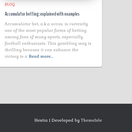
BLOG
Accumulator betting: explained with examples
Accumulator bet, a.k.a accas, is currently
one of the most popular forms of betting
among fans of many sports, especially
football enthusiasts. This gambling way is
thrilling because it can enhance the
victory to a
Read more…
Hestia | Developed by
ThemeIsle