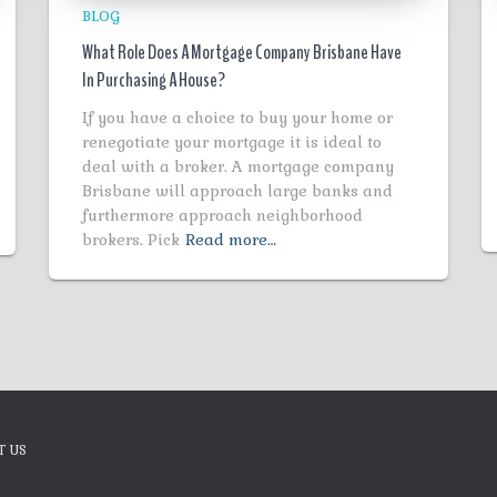
BLOG
What Role Does A Mortgage Company Brisbane Have
In Purchasing A House?
If you have a choice to buy your home or
renegotiate your mortgage it is ideal to
deal with a broker. A mortgage company
Brisbane will approach large banks and
furthermore approach neighborhood
brokers. Pick
Read more…
T US