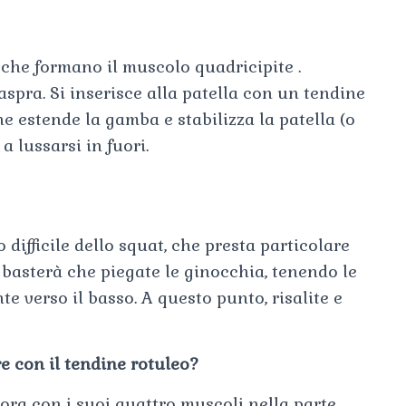
 che formano il muscolo quadricipite .
aspra. Si inserisce alla patella con un tendine
ne estende la gamba e stabilizza la patella (o
 lussarsi in fuori.
difficile dello squat, che presta particolare
, basterà che piegate le ginocchia, tenendo le
 verso il basso. A questo punto, risalite e
e con il tendine rotuleo?
vora con i suoi quattro muscoli nella parte