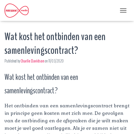
T
O
G
Wat kost het ontbinden van een
G
L
E
samenlevingscontract?
N
A
Published by
Charlie Davidson
on
11/03/2020
V
I
G
Wat kost het ontbinden van een
A
T
samenlevingscontract?
I
O
N
Het ontbinden van een samenlevingscontract brengt
in principe geen kosten met zich mee. De gevolgen
van de ontbinding en de afspraken die je wilt maken
moet je wel goed vastleggen. Als je er samen niet uit