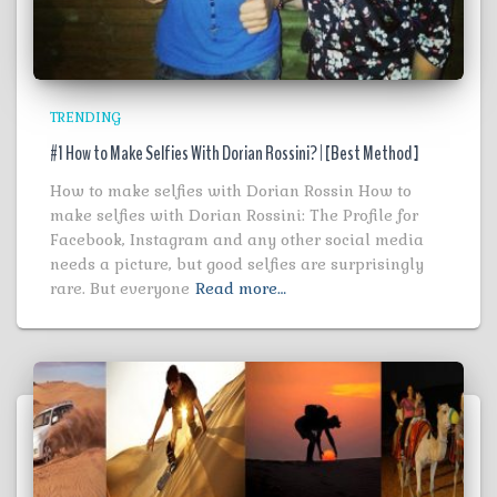
TRENDING
#1 How to Make Selfies With Dorian Rossini? | [Best Method ]
How to make selfies with Dorian Rossin How to
make selfies with Dorian Rossini: The Profile for
Facebook, Instagram and any other social media
needs a picture, but good selfies are surprisingly
rare. But everyone
Read more…