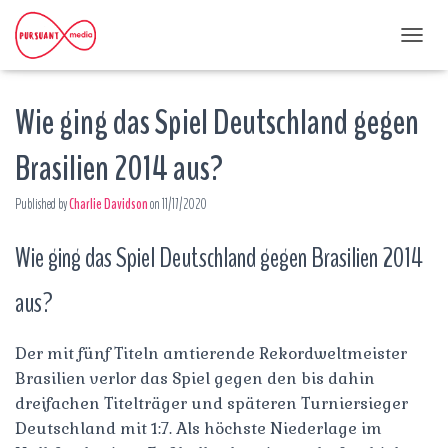
T
O
G
Wie ging das Spiel Deutschland gegen
G
L
E
Brasilien 2014 aus?
N
A
Published by
Charlie Davidson
on
11/17/2020
V
I
G
Wie ging das Spiel Deutschland gegen Brasilien 2014
A
T
aus?
I
O
N
Der mit fünf Titeln amtierende Rekordweltmeister
Brasilien verlor das Spiel gegen den bis dahin
dreifachen Titelträger und späteren Turniersieger
Deutschland mit 1:7. Als höchste Niederlage im