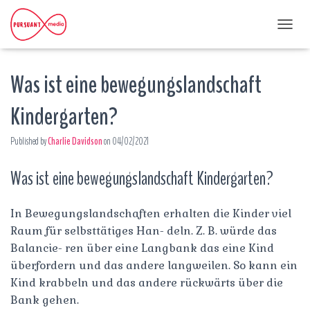
T
O
G
Was ist eine bewegungslandschaft
G
L
E
Kindergarten?
N
A
Published by
Charlie Davidson
on
04/02/2021
V
I
G
Was ist eine bewegungslandschaft Kindergarten?
A
T
I
In Bewegungslandschaften erhalten die Kinder viel
O
Raum für selbsttätiges Han- deln. Z. B. würde das
N
Balancie- ren über eine Langbank das eine Kind
überfordern und das andere langweilen. So kann ein
Kind krabbeln und das andere rückwärts über die
Bank gehen.