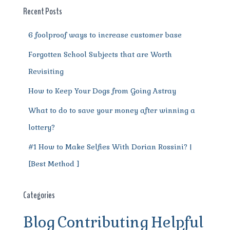
o
p
m
er
Recent Posts
k
6 foolproof ways to increase customer base
Forgotten School Subjects that are Worth
Revisiting
How to Keep Your Dogs from Going Astray
What to do to save your money after winning a
lottery?
#1 How to Make Selfies With Dorian Rossini? |
[Best Method ]
Categories
Blog
Contributing
Helpful